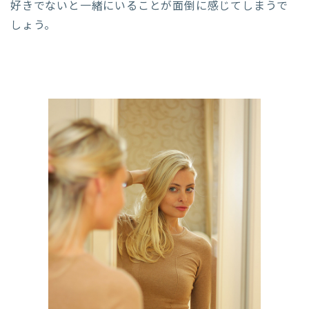
好きでないと一緒にいることが面倒に感じてしまうで
しょう。