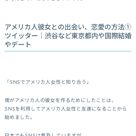
アメリカ人彼女との出会い、恋愛の方法①
ツイッター｜渋谷など東京都内や国際結婚
やデート
「SNSでアメリカ人女性と知り合う」
僕がアメリカ人の彼女を作るためにしたことは、
SNSを利用してアメリカ人女性と友達になることから
始めました。
日本でもSNSは普及していますが、