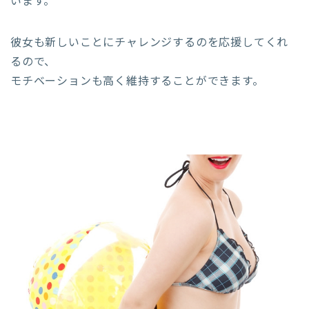
います。
彼女も新しいことにチャレンジするのを応援してくれ
るので、
モチベーションも高く維持することができます。