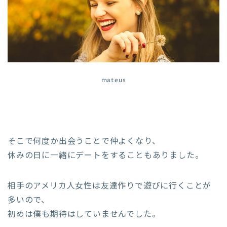
mateus
そこで何度か出会うことで仲よくなり、
休みの日に一緒にデートをすることもありました。
相手のアメリカ人女性は友達作りで遊びに行くことが
多いので、
初めは僕も期待はしていませんでした。