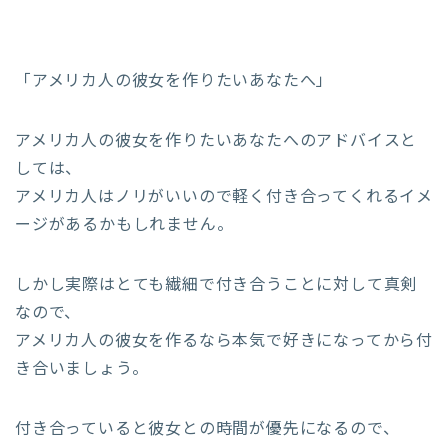
「アメリカ人の彼女を作りたいあなたへ」
アメリカ人の彼女を作りたいあなたへのアドバイスと
しては、
アメリカ人はノリがいいので軽く付き合ってくれるイメ
ージがあるかもしれません。
しかし実際はとても繊細で付き合うことに対して真剣
なので、
アメリカ人の彼女を作るなら本気で好きになってから付
き合いましょう。
付き合っていると彼女との時間が優先になるので、