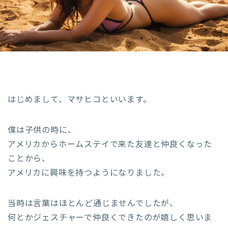
はじめまして、マサヒコといいます。
僕は子供の時に、
アメリカからホームステイで来た友達と仲良くなった
ことから、
アメリカに興味を持つようになりました。
当時は言葉はほとんど通じませんでしたが、
何とかジェスチャーで仲良くできたのが嬉しく思いま