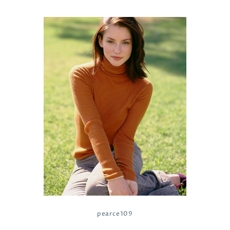
pearce109