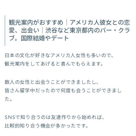
観光案内がおすすめ｜アメリカ人彼女との恋
愛、出会い｜渋谷など東京都内のバー・クラ
ブ。国際結婚やデート
日本の文化が好きなアメリカ人女性も多いので、
観光案内をしてあげると喜んでもらえます。
数人の女性と出会うことができましたし、
皆さん留学中だったので何度も会うことができまし
た。
SNSで知り合うのは友達作りから始めれば、
比較的知り合う機会が多かったです。